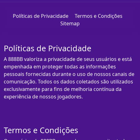
Políticas de Privacidade
Termos e Condições
Sitemap
Políticas de Privacidade
A 888BB valoriza a privacidade de seus usuários e está
empenhada em proteger todas as informações
pessoais fornecidas durante o uso de nossos canais de
comunicação. Todos os dados coletados são utilizados
exclusivamente para fins de melhoria contínua da
experiência de nossos jogadores.
Termos e Condições