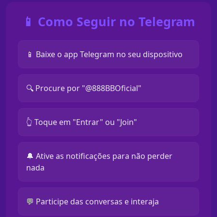
📱 Como Seguir no Telegram
📱 Baixe o app Telegram no seu dispositivo
🔍 Procure por "@888BBOficial"
👆 Toque em "Entrar" ou "Join"
🔔 Ative as notificações para não perder
nada
💬 Participe das conversas e interaja