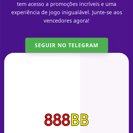
tem acesso a promoções incríveis e uma
experiência de jogo inigualável. Junte-se aos
vencedores agora!
SEGUIR NO TELEGRAM