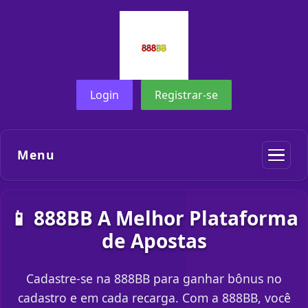
Login
Registrar-se
Menu
📱 888BB A Melhor Plataforma
de Apostas
Cadastre-se na 888BB para ganhar bônus no
cadastro e em cada recarga. Com a 888BB, você