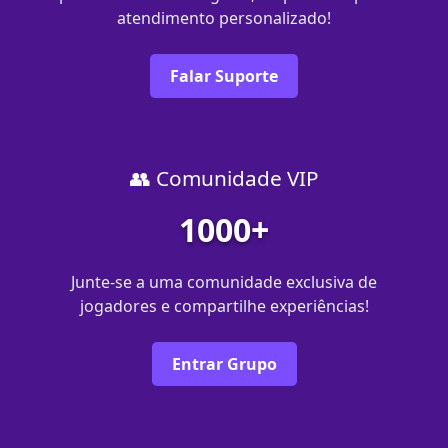
atendimento personalizado!
Falar Suporte
👥 Comunidade VIP
1000+
Junte-se a uma comunidade exclusiva de
jogadores e compartilhe experiências!
Entrar Grupo