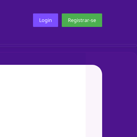
Login
Registrar-se