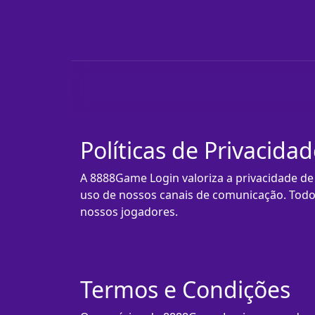
Políticas de Privacida
A 8888Game Login valoriza a privacidade d
uso de nossos canais de comunicação. Todos
nossos jogadores.
Termos e Condições