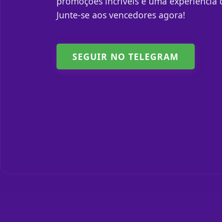
promoções incríveis e uma experiência d
Junte-se aos vencedores agora!
SEGUIR NO TELEGRAM