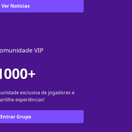
Ver Notícias
Comunidade VIP
1000+
unidade exclusiva de jogadores e
rtilhe experiências!
Entrar Grupo