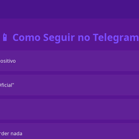
📱 Como Seguir no Telegram
ositivo
icial"
erder nada