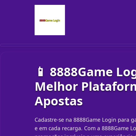
📱 8888Game Log
Melhor Platafor
Apostas
Cadastre-se na 8888Game Login para g
e em cada recarga. Com a 8888Game Log