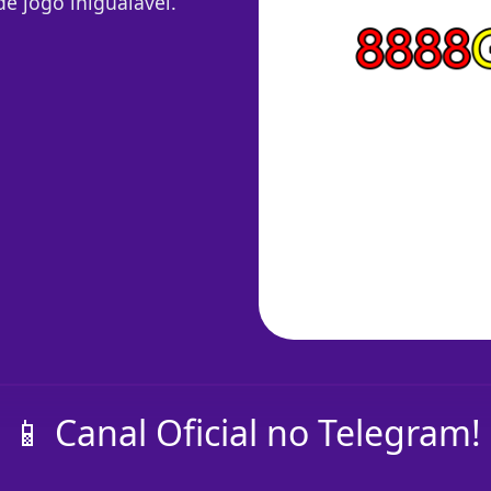
e jogo inigualável.
📱 Canal Oficial no Telegram!