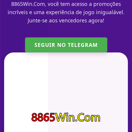
8865Win.Com, você tem acesso a promoções
incríveis e uma experiência de jogo inigualável.
Junte-se aos vencedores agora!
SEGUIR NO TELEGRAM