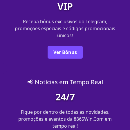
VIP
Receba bônus exclusivos do Telegram,
promoções especiais e códigos promocionais
únicos!
Ver Bônus
📢 Notícias em Tempo Real
24/7
Fique por dentro de todas as novidades,
promoções e eventos da 8865Win.Com em
tempo real!