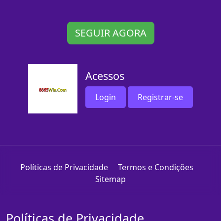
SEGUIR AGORA
Acessos
Login
Registrar-se
Políticas de Privacidade
Termos e Condições
Sitemap
Políticas de Privacidade