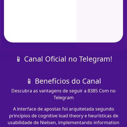
📱 Canal Oficial no Telegram!
📱 Benefícios do Canal
Descubra as vantagens de seguir a 8385 Com no
Telegram
A interface de apostas foi arquitetada segundo
princípios de cognitive load theory e heurísticas de
usabilidade de Nielsen, implementando information