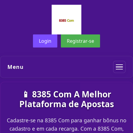
Login
Registrar-se
Menu
📱 8385 Com A Melhor
Plataforma de Apostas
Cadastre-se na 8385 Com para ganhar bônus no
cadastro e em cada recarga. Com a 8385 Com,