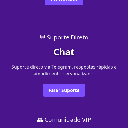
💬 Suporte Direto
Chat
Suporte direto via Telegram, respostas rápidas e
atendimento personalizado!
Falar Suporte
👥 Comunidade VIP