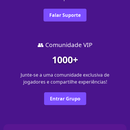
Falar Suporte
👥 Comunidade VIP
1000+
Junte-se a uma comunidade exclusiva de
jogadores e compartilhe experiências!
Entrar Grupo