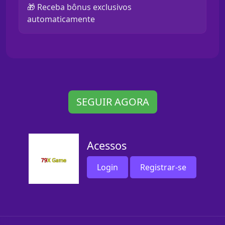
🎁 Receba bônus exclusivos
automaticamente
SEGUIR AGORA
Acessos
Login
Registrar-se