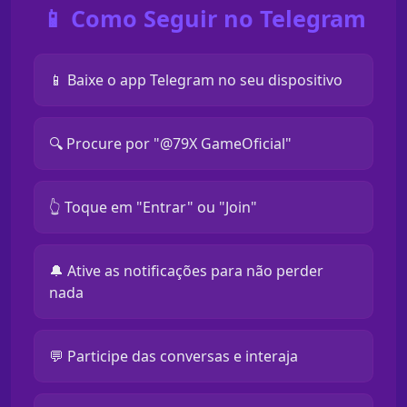
📱 Como Seguir no Telegram
📱 Baixe o app Telegram no seu dispositivo
🔍 Procure por "@79X GameOficial"
👆 Toque em "Entrar" ou "Join"
🔔 Ative as notificações para não perder
nada
💬 Participe das conversas e interaja