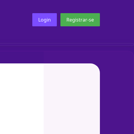
Login
Registrar-se