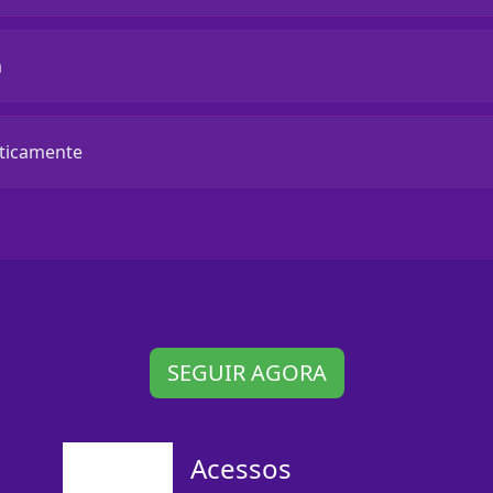
a
aticamente
SEGUIR AGORA
Acessos