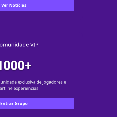
Ver Notícias
Comunidade VIP
1000+
unidade exclusiva de jogadores e
rtilhe experiências!
Entrar Grupo