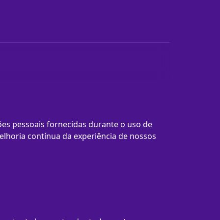
es pessoais fornecidas durante o uso de
elhoria contínua da experiência de nossos