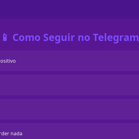
📱 Como Seguir no Telegram
ositivo
erder nada