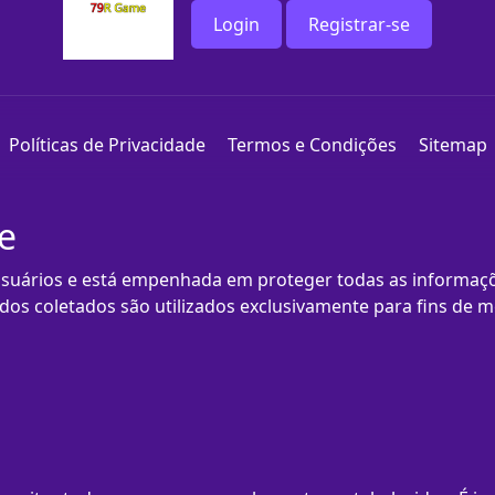
Login
Registrar-se
Políticas de Privacidade
Termos e Condições
Sitemap
de
 usuários e está empenhada em proteger todas as informaçõ
os coletados são utilizados exclusivamente para fins de m