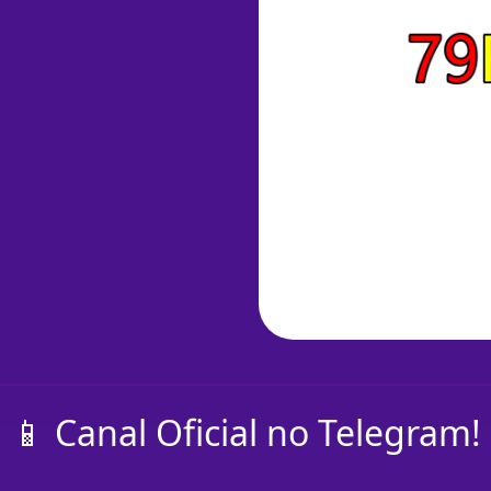
📱 Canal Oficial no Telegram!