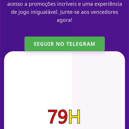
acesso a promoções incríveis e uma experiência
de jogo inigualável. Junte-se aos vencedores
agora!
SEGUIR NO TELEGRAM