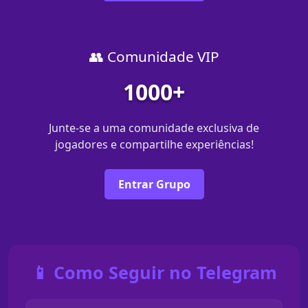
👥 Comunidade VIP
1000+
Junte-se a uma comunidade exclusiva de
jogadores e compartilhe experiências!
Entrar Grupo
📱 Como Seguir no Telegram