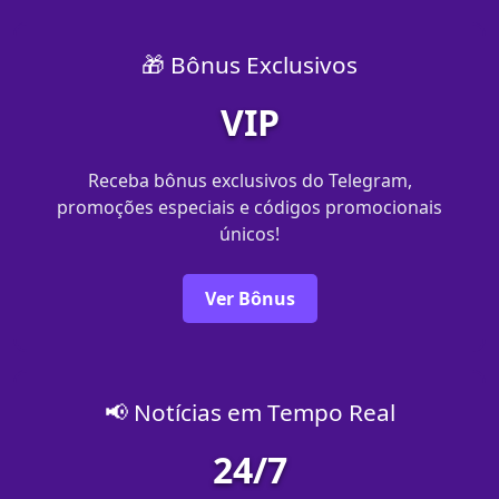
🎁 Bônus Exclusivos
VIP
Receba bônus exclusivos do Telegram,
promoções especiais e códigos promocionais
únicos!
Ver Bônus
📢 Notícias em Tempo Real
24/7