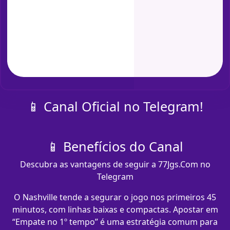
📱 Canal Oficial no Telegram!
📱 Benefícios do Canal
Descubra as vantagens de seguir a 77Jgs.Com no
Telegram
O Nashville tende a segurar o jogo nos primeiros 45
minutos, com linhas baixas e compactas. Apostar em
“Empate no 1º tempo” é uma estratégia comum para