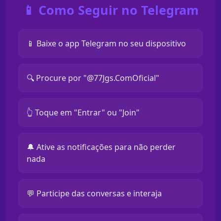
📱 Como Seguir no Telegram
📱 Baixe o app Telegram no seu dispositivo
🔍 Procure por "@77Jgs.ComOficial"
👆 Toque em "Entrar" ou "Join"
🔔 Ative as notificações para não perder
nada
💬 Participe das conversas e interaja