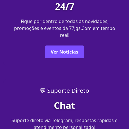
24/7
Fique por dentro de todas as novidades,
promoções e eventos da 77Jgs.Com em tempo
real!
Ver Notícias
💬 Suporte Direto
Chat
Suporte direto via Telegram, respostas rápidas e
atendimento personalizado!