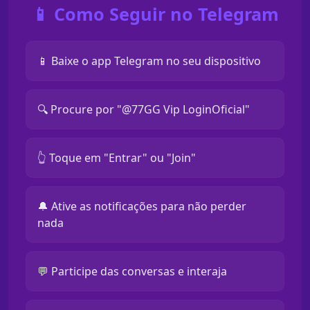
📱 Como Seguir no Telegram
📱 Baixe o app Telegram no seu dispositivo
🔍 Procure por "@77GG Vip LoginOficial"
👆 Toque em "Entrar" ou "Join"
🔔 Ative as notificações para não perder
nada
💬 Participe das conversas e interaja