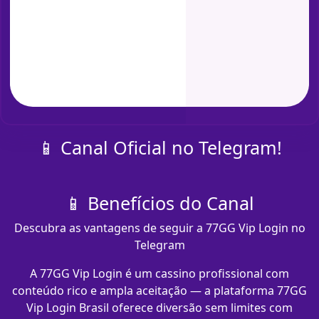
📱 Canal Oficial no Telegram!
📱 Benefícios do Canal
Descubra as vantagens de seguir a 77GG Vip Login no
Telegram
A 77GG Vip Login é um cassino profissional com
conteúdo rico e ampla aceitação — a plataforma 77GG
Vip Login Brasil oferece diversão sem limites com