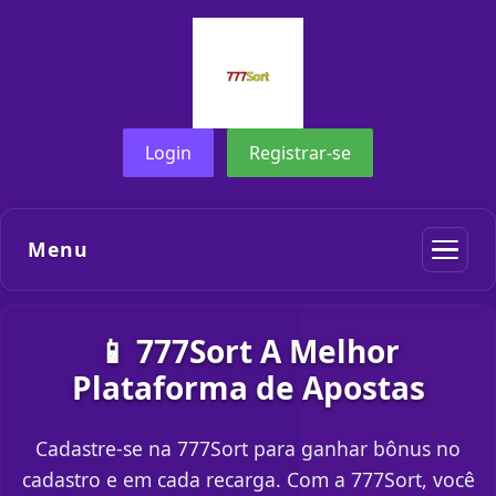
Login
Registrar-se
Menu
📱 777Sort A Melhor
Plataforma de Apostas
Cadastre-se na 777Sort para ganhar bônus no
cadastro e em cada recarga. Com a 777Sort, você