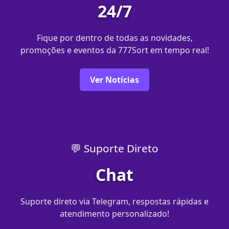
24/7
Fique por dentro de todas as novidades,
promoções e eventos da 777Sort em tempo real!
Ver Notícias
💬 Suporte Direto
Chat
Suporte direto via Telegram, respostas rápidas e
atendimento personalizado!