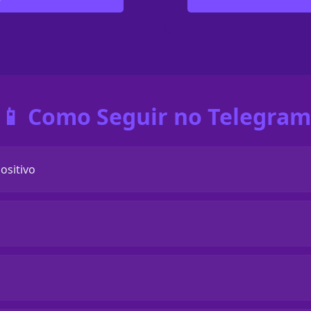
📱 Como Seguir no Telegram
ositivo