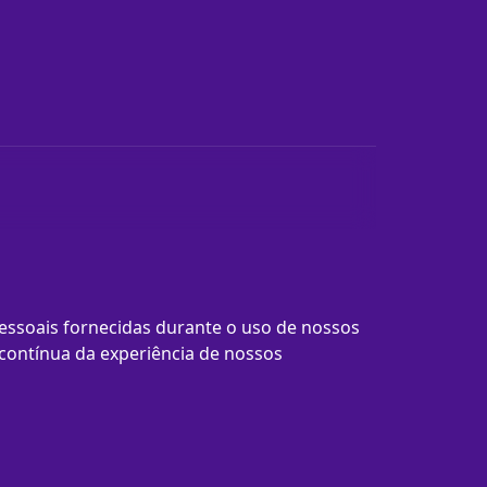
essoais fornecidas durante o uso de nossos
 contínua da experiência de nossos