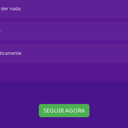
erder nada
a
aticamente
SEGUIR AGORA