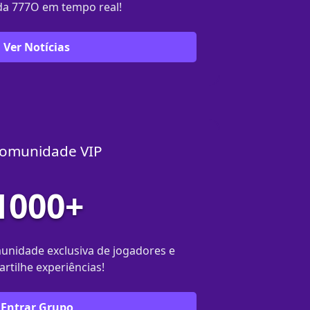
da 777O em tempo real!
Ver Notícias
Comunidade VIP
1000+
unidade exclusiva de jogadores e
rtilhe experiências!
Entrar Grupo