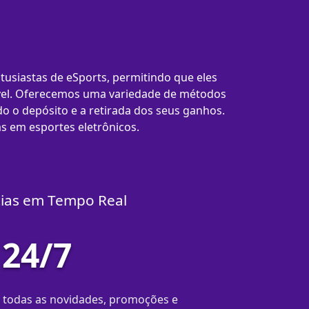
usiastas de eSports, permitindo que eles
gável. Oferecemos uma variedade de métodos
ndo o depósito e a retirada dos seus ganhos.
s em esportes eletrônicos.
cias em Tempo Real
24/7
e todas as novidades, promoções e