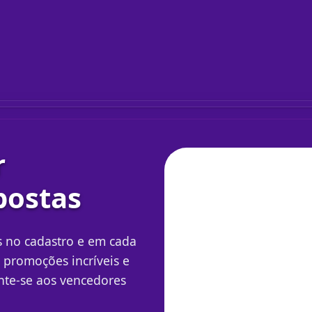
r
postas
 no cadastro e em cada
 promoções incríveis e
unte-se aos vencedores