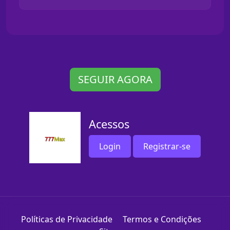
SEGUIR AGORA
Acessos
Login
Registrar-se
Políticas de Privacidade
Termos e Condições