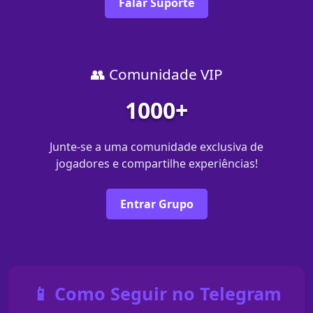
Falar Suporte
👥 Comunidade VIP
1000+
Junte-se a uma comunidade exclusiva de
jogadores e compartilhe experiências!
Entrar Grupo
📱 Como Seguir no Telegram