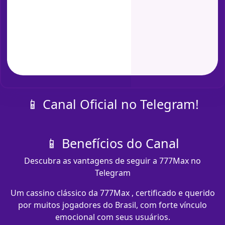
📱 Canal Oficial no Telegram!
📱 Benefícios do Canal
Descubra as vantagens de seguir a 777Max no
Telegram
Um cassino clássico da 777Max , certificado e querido
por muitos jogadores do Brasil, com forte vínculo
emocional com seus usuários.