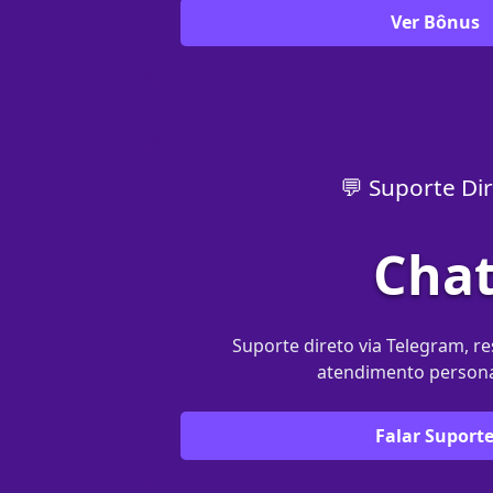
Ver Bônus
💬 Suporte Di
Cha
Suporte direto via Telegram, r
atendimento persona
Falar Suport