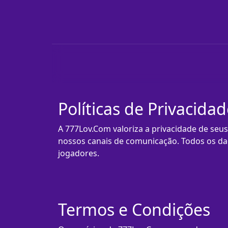
Políticas de Privacida
A 777Lov.Com valoriza a privacidade de seu
nossos canais de comunicação. Todos os dad
jogadores.
Termos e Condições