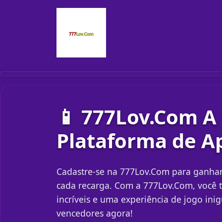
📱 777Lov.Com A
Plataforma de A
Cadastre-se na 777Lov.Com para ganha
cada recarga. Com a 777Lov.Com, você
incríveis e uma experiência de jogo inig
vencedores agora!