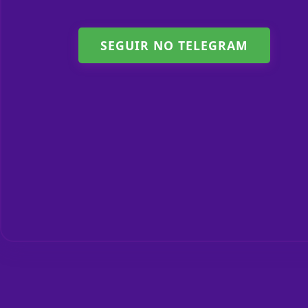
SEGUIR NO TELEGRAM