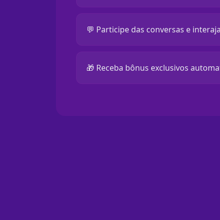
💬 Participe das conversas e interaj
🎁 Receba bônus exclusivos autom