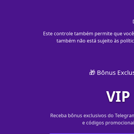
Este controle também permite que você f
também não está sujeito às políti
🎁 Bônus Exclu
VIP
Receba bônus exclusivos do Telegra
e códigos promocionai