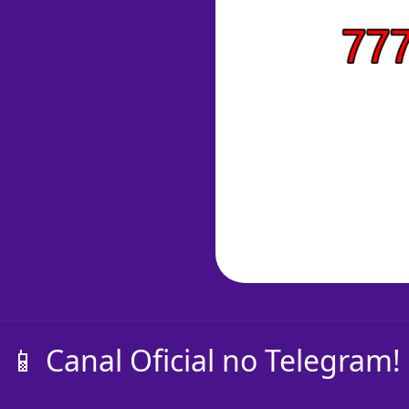
📱 Canal Oficial no Telegram!