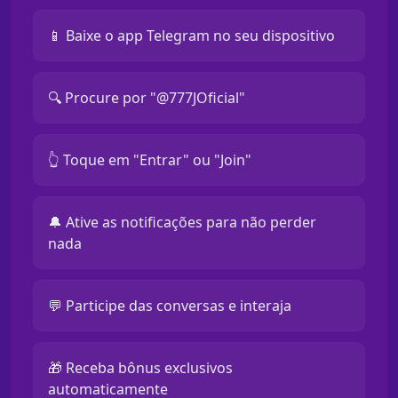
📱 Baixe o app Telegram no seu dispositivo
🔍 Procure por "@777JOficial"
👆 Toque em "Entrar" ou "Join"
🔔 Ative as notificações para não perder
nada
💬 Participe das conversas e interaja
🎁 Receba bônus exclusivos
automaticamente