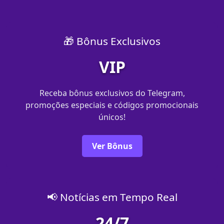
🎁 Bônus Exclusivos
VIP
Receba bônus exclusivos do Telegram,
promoções especiais e códigos promocionais
únicos!
Ver Bônus
📢 Notícias em Tempo Real
24/7