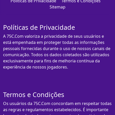
Políticas de Privacidade
Termos e Condições
Sitemap
Políticas de Privacidade
A 75C.Com valoriza a privacidade de seus usuários e
está empenhada em proteger todas as informações
pessoais fornecidas durante o uso de nossos canais de
comunicação. Todos os dados coletados são utilizados
exclusivamente para fins de melhoria contínua da
experiência de nossos jogadores.
Termos e Condições
Os usuários da 75C.Com concordam em respeitar todas
as regras e regulamentos estabelecidos. É importante