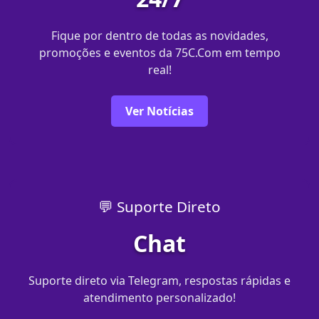
Fique por dentro de todas as novidades,
promoções e eventos da 75C.Com em tempo
real!
Ver Notícias
💬 Suporte Direto
Chat
Suporte direto via Telegram, respostas rápidas e
atendimento personalizado!