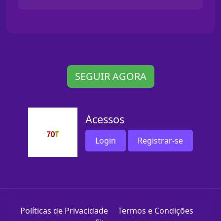
SEGUIR AGORA
Acessos
Login
Registrar-se
Políticas de Privacidade
Termos e Condições