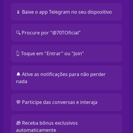
📱 Baixe o app Telegram no seu dispositivo
🔍 Procure por "@70TOficial"
👆 Toque em "Entrar" ou "Join"
🔔 Ative as notificações para não perder
nada
💬 Participe das conversas e interaja
🎁 Receba bônus exclusivos
automaticamente