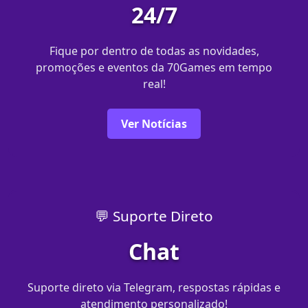
24/7
Fique por dentro de todas as novidades,
promoções e eventos da 70Games em tempo
real!
Ver Notícias
💬 Suporte Direto
Chat
Suporte direto via Telegram, respostas rápidas e
atendimento personalizado!