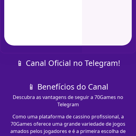
📱 Canal Oficial no Telegram!
📱 Benefícios do Canal
Descubra as vantagens de seguir a 70Games no
Telegram
Como uma plataforma de cassino profissional, a
70Games oferece uma grande variedade de jogos
amados pelos jogadores e é a primeira escolha de