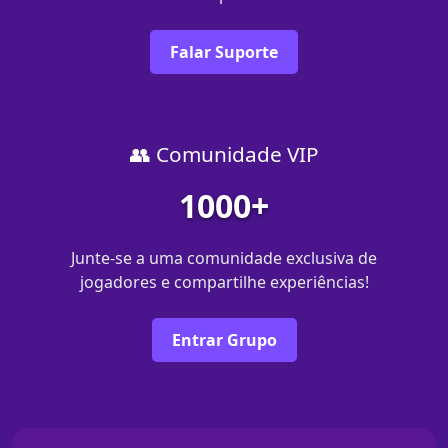
Falar Suporte
👥 Comunidade VIP
1000+
Junte-se a uma comunidade exclusiva de
jogadores e compartilhe experiências!
Entrar Grupo