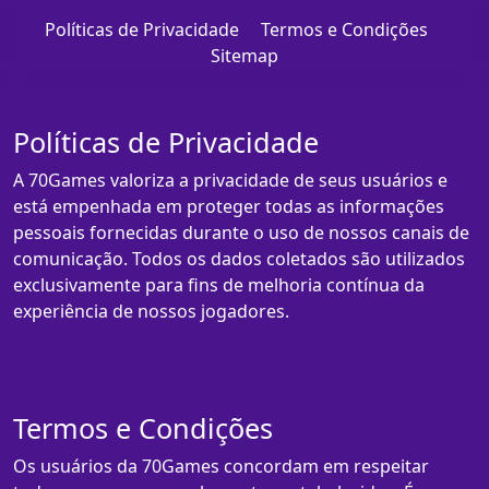
Políticas de Privacidade
Termos e Condições
Sitemap
Políticas de Privacidade
A 70Games valoriza a privacidade de seus usuários e
está empenhada em proteger todas as informações
pessoais fornecidas durante o uso de nossos canais de
comunicação. Todos os dados coletados são utilizados
exclusivamente para fins de melhoria contínua da
experiência de nossos jogadores.
Termos e Condições
Os usuários da 70Games concordam em respeitar