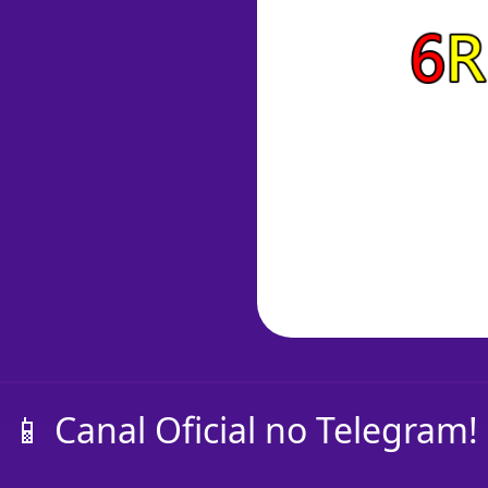
📱 Canal Oficial no Telegram!