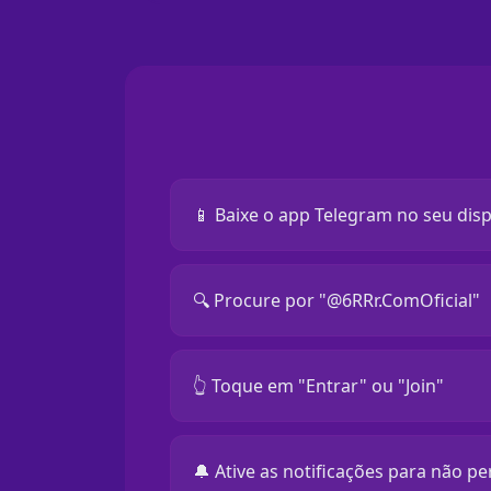
📱 Baixe o app Telegram no seu disp
🔍 Procure por "@6RRr.ComOficial"
👆 Toque em "Entrar" ou "Join"
🔔 Ative as notificações para não p