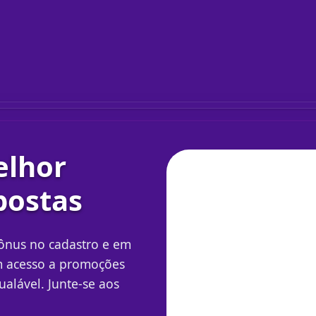
elhor
postas
ônus no cadastro e em
m acesso a promoções
ualável. Junte-se aos