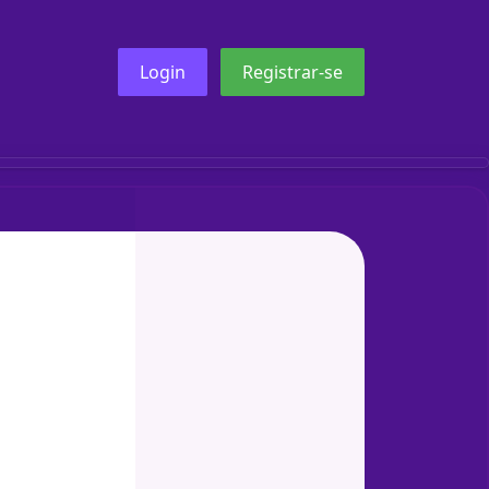
Login
Registrar-se