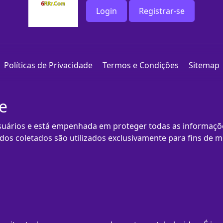
Login
Registrar-se
Políticas de Privacidade
Termos e Condições
Sitemap
de
usuários e está empenhada em proteger todas as informaçõ
os coletados são utilizados exclusivamente para fins de m