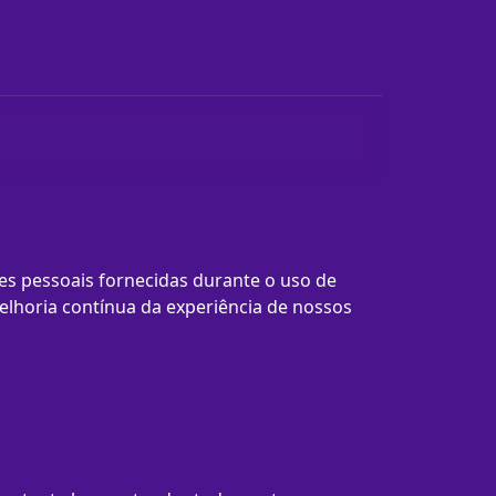
es pessoais fornecidas durante o uso de
elhoria contínua da experiência de nossos