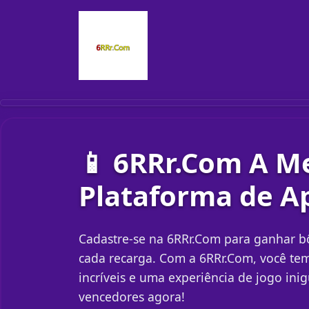
📱 6RRr.Com A M
Plataforma de A
Cadastre-se na 6RRr.Com para ganhar b
cada recarga. Com a 6RRr.Com, você te
incríveis e uma experiência de jogo inig
vencedores agora!