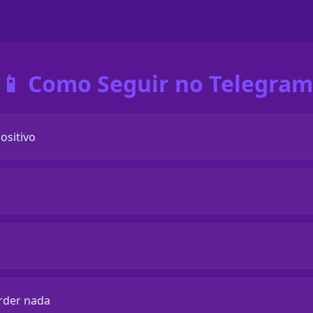
📱 Como Seguir no Telegram
ositivo
erder nada