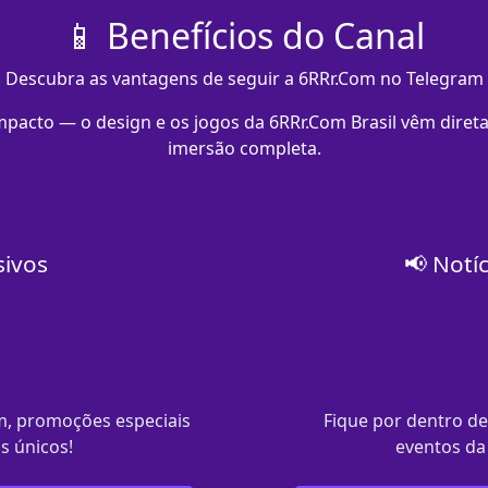
📱 Benefícios do Canal
Descubra as vantagens de seguir a 6RRr.Com no Telegram
pacto — o design e os jogos da 6RRr.Com Brasil vêm diret
imersão completa.
sivos
📢 Notí
m, promoções especiais
Fique por dentro d
s únicos!
eventos da