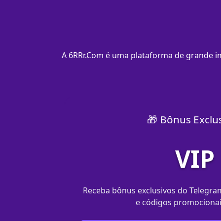
A 6RRr.Com é uma plataforma de grande im
🎁 Bônus Exclu
VIP
Receba bônus exclusivos do Telegra
e códigos promocionai