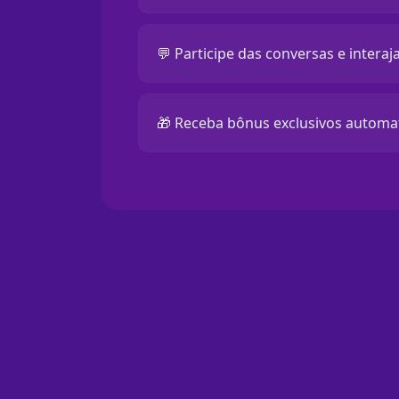
💬 Participe das conversas e interaj
🎁 Receba bônus exclusivos autom