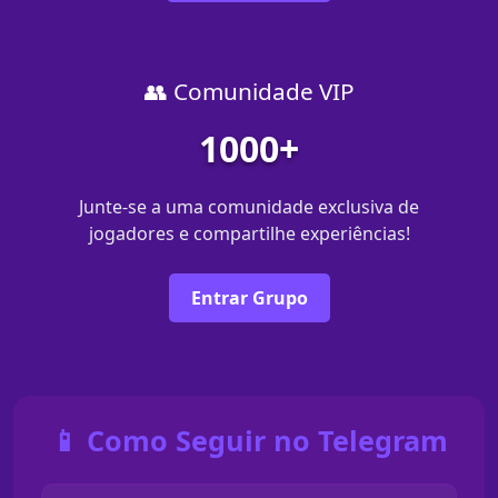
👥 Comunidade VIP
1000+
Junte-se a uma comunidade exclusiva de
jogadores e compartilhe experiências!
Entrar Grupo
📱 Como Seguir no Telegram