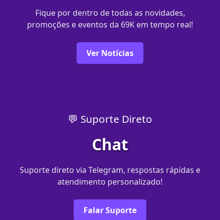
Fique por dentro de todas as novidades,
promoções e eventos da 69K em tempo real!
Ver Notícias
💬 Suporte Direto
Chat
Suporte direto via Telegram, respostas rápidas e
atendimento personalizado!
Falar Suporte