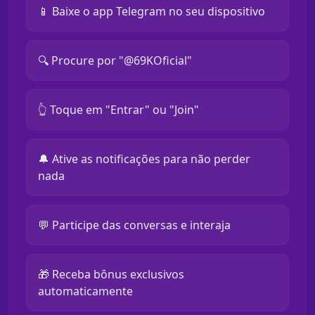
📱 Baixe o app Telegram no seu dispositivo
🔍 Procure por "@69KOficial"
👆 Toque em "Entrar" ou "Join"
🔔 Ative as notificações para não perder
nada
💬 Participe das conversas e interaja
🎁 Receba bônus exclusivos
automaticamente