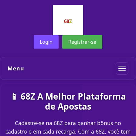
Login
Registrar-se
Menu
📱 68Z A Melhor Plataforma
de Apostas
Cadastre-se na 68Z para ganhar bônus no
cadastro e em cada recarga. Com a 68Z, você tem