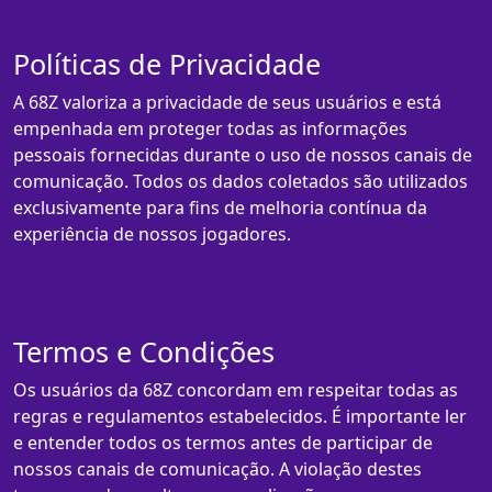
Políticas de Privacidade
A 68Z valoriza a privacidade de seus usuários e está
empenhada em proteger todas as informações
pessoais fornecidas durante o uso de nossos canais de
comunicação. Todos os dados coletados são utilizados
exclusivamente para fins de melhoria contínua da
experiência de nossos jogadores.
Termos e Condições
Os usuários da 68Z concordam em respeitar todas as
regras e regulamentos estabelecidos. É importante ler
e entender todos os termos antes de participar de
nossos canais de comunicação. A violação destes