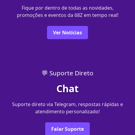
Fique por dentro de todas as novidades,
promoções e eventos da 68Z em tempo real!
Ver Notícias
💬 Suporte Direto
Chat
Suporte direto via Telegram, respostas rápidas e
atendimento personalizado!
Falar Suporte