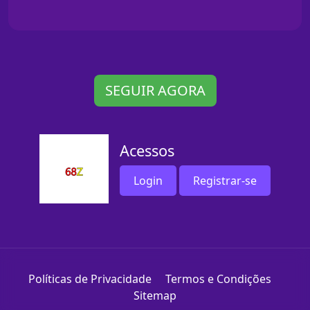
SEGUIR AGORA
Acessos
Login
Registrar-se
Políticas de Privacidade
Termos e Condições
Sitemap