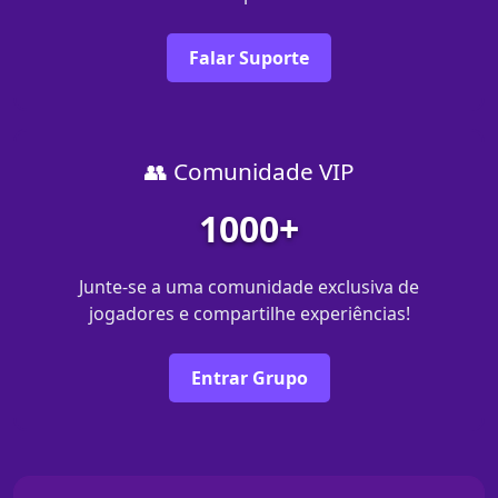
Falar Suporte
👥 Comunidade VIP
1000+
Junte-se a uma comunidade exclusiva de
jogadores e compartilhe experiências!
Entrar Grupo