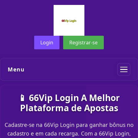
Login
Registrar-se
Menu
📱 66Vip Login A Melhor
Plataforma de Apostas
Cadastre-se na 66Vip Login para ganhar bônus no
cadastro e em cada recarga. Com a 66Vip Login,