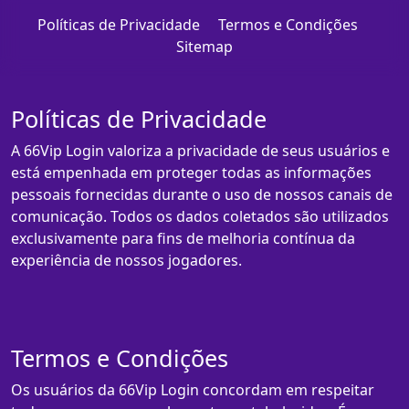
Políticas de Privacidade
Termos e Condições
Sitemap
Políticas de Privacidade
A 66Vip Login valoriza a privacidade de seus usuários e
está empenhada em proteger todas as informações
pessoais fornecidas durante o uso de nossos canais de
comunicação. Todos os dados coletados são utilizados
exclusivamente para fins de melhoria contínua da
experiência de nossos jogadores.
Termos e Condições
Os usuários da 66Vip Login concordam em respeitar