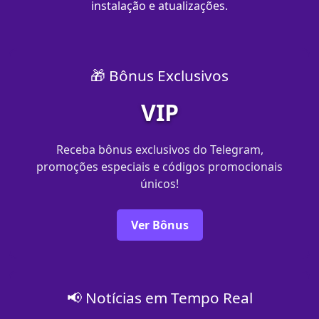
instalação e atualizações.
🎁 Bônus Exclusivos
VIP
Receba bônus exclusivos do Telegram,
promoções especiais e códigos promocionais
únicos!
Ver Bônus
📢 Notícias em Tempo Real