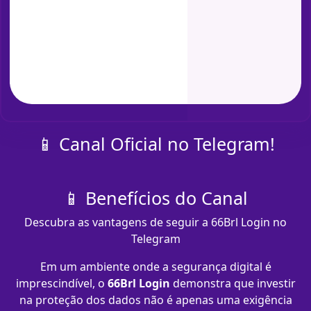
📱 Canal Oficial no Telegram!
📱 Benefícios do Canal
Descubra as vantagens de seguir a 66Brl Login no
Telegram
Em um ambiente onde a segurança digital é
imprescindível, o
66Brl Login
demonstra que investir
na proteção dos dados não é apenas uma exigência