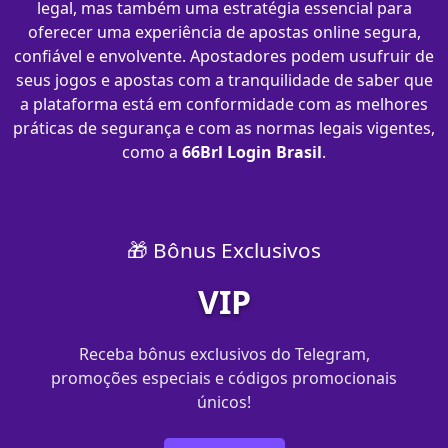
legal, mas também uma estratégia essencial para
oferecer uma experiência de apostas online segura,
confiável e envolvente. Apostadores podem usufruir de
seus jogos e apostas com a tranquilidade de saber que
a plataforma está em conformidade com as melhores
práticas de segurança e com as normas legais vigentes,
como a
66Brl Login Brasil
.
🎁 Bônus Exclusivos
VIP
Receba bônus exclusivos do Telegram,
promoções especiais e códigos promocionais
únicos!