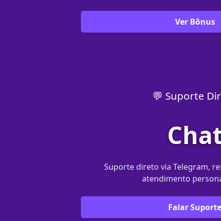
Ver Bônus
💬 Suporte Di
Cha
Suporte direto via Telegram, r
atendimento persona
Falar Suport