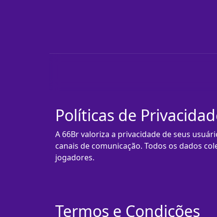
Políticas de Privacida
A 66Br valoriza a privacidade de seus usuá
canais de comunicação. Todos os dados cole
jogadores.
Termos e Condições