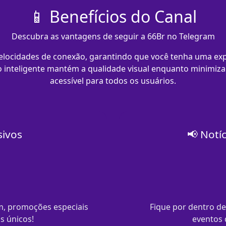
📱 Benefícios do Canal
Descubra as vantagens de seguir a 66Br no Telegram
 velocidades de conexão, garantindo que você tenha uma e
 inteligente mantém a qualidade visual enquanto minimiza
acessível para todos os usuários.
sivos
📢 Notí
m, promoções especiais
Fique por dentro d
s únicos!
eventos 