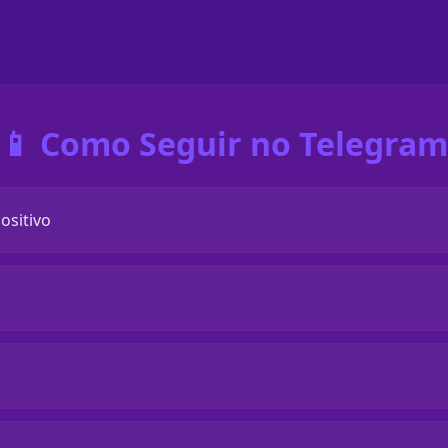
📱 Como Seguir no Telegram
ositivo