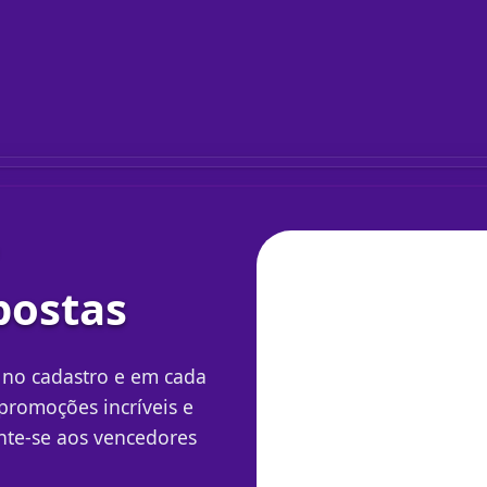
postas
 no cadastro e em cada
promoções incríveis e
unte-se aos vencedores