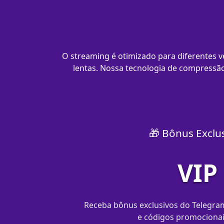
O streaming é otimizado para diferentes
lentas. Nossa tecnologia de compressão
🎁 Bônus Exclu
VIP
Receba bônus exclusivos do Telegra
e códigos promocionai