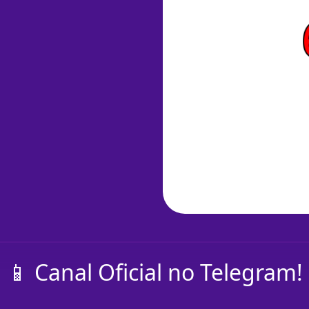
📱 Canal Oficial no Telegram!