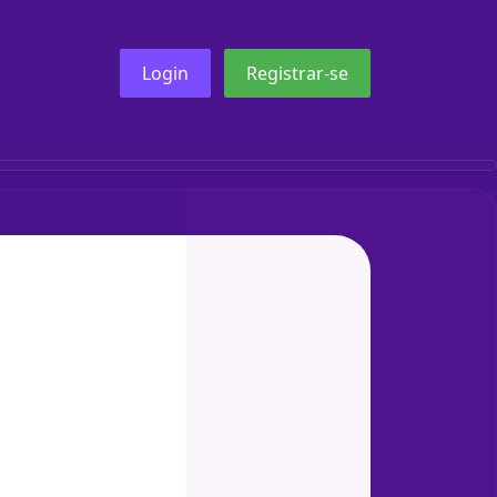
Login
Registrar-se