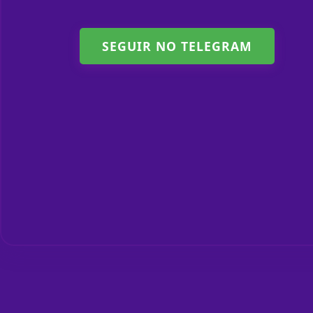
SEGUIR NO TELEGRAM