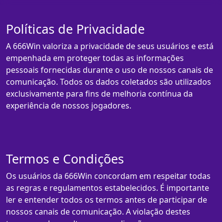
Políticas de Privacidade
A 666Win valoriza a privacidade de seus usuários e está
empenhada em proteger todas as informações
pessoais fornecidas durante o uso de nossos canais de
comunicação. Todos os dados coletados são utilizados
exclusivamente para fins de melhoria contínua da
experiência de nossos jogadores.
Termos e Condições
Os usuários da 666Win concordam em respeitar todas
as regras e regulamentos estabelecidos. É importante
ler e entender todos os termos antes de participar de
nossos canais de comunicação. A violação destes