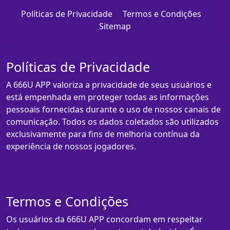
Políticas de Privacidade
Termos e Condições
Sitemap
Políticas de Privacidade
A 666U APP valoriza a privacidade de seus usuários e
está empenhada em proteger todas as informações
pessoais fornecidas durante o uso de nossos canais de
comunicação. Todos os dados coletados são utilizados
exclusivamente para fins de melhoria contínua da
experiência de nossos jogadores.
Termos e Condições
Os usuários da 666U APP concordam em respeitar