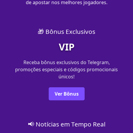
de apostar nos melhores jogadores.
🎁 Bônus Exclusivos
VIP
Receba bônus exclusivos do Telegram,
promoções especiais e códigos promocionais
únicos!
Ver Bônus
📢 Notícias em Tempo Real