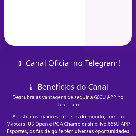
📱 Canal Oficial no Telegram!
📱 Benefícios do Canal
Descubra as vantagens de seguir a 666U APP no
Telegram
Aposte nos maiores torneios do mundo, como o
Masters, US Open e PGA Championship. No 666U APP
Esportes, os fãs de golfe têm diversas oportunidades