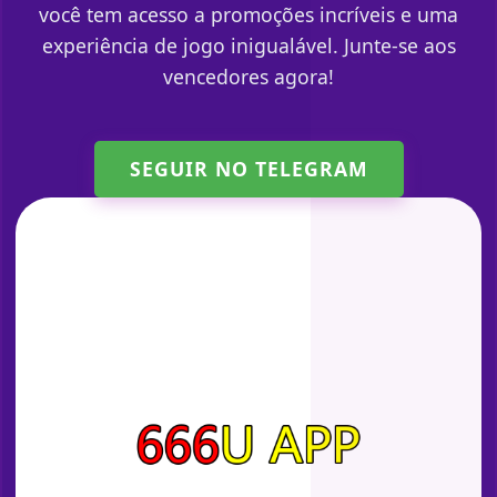
você tem acesso a promoções incríveis e uma
experiência de jogo inigualável. Junte-se aos
vencedores agora!
SEGUIR NO TELEGRAM