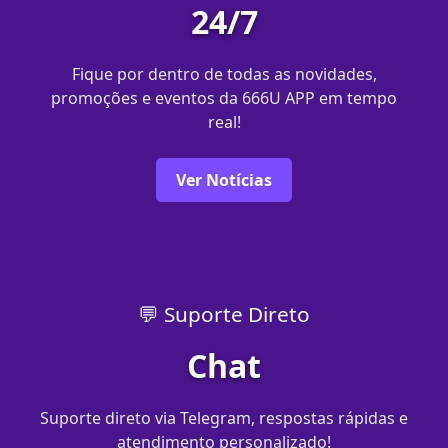
24/7
Fique por dentro de todas as novidades,
promoções e eventos da 666U APP em tempo
real!
Ver Notícias
💬 Suporte Direto
Chat
Suporte direto via Telegram, respostas rápidas e
atendimento personalizado!