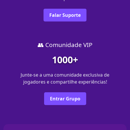
Falar Suporte
👥 Comunidade VIP
1000+
Junte-se a uma comunidade exclusiva de
jogadores e compartilhe experiências!
Entrar Grupo