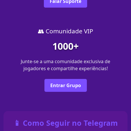
Falar Suporte
👥 Comunidade VIP
1000+
Junte-se a uma comunidade exclusiva de
jogadores e compartilhe experiências!
Entrar Grupo
📱 Como Seguir no Telegram