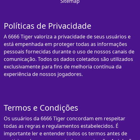
Sitemap
Políticas de Privacidade
A 6666 Tiger valoriza a privacidade de seus usuários e
está empenhada em proteger todas as informações
pessoais fornecidas durante o uso de nossos canais de
comunicação. Todos os dados coletados são utilizados
exclusivamente para fins de melhoria contínua da
experiência de nossos jogadores.
Termos e Condições
Os usuários da 6666 Tiger concordam em respeitar
todas as regras e regulamentos estabelecidos. É
importante ler e entender todos os termos antes de