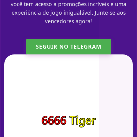
você tem acesso a promoções incríveis e uma
experiência de jogo inigualável. Junte-se aos
vencedores agora!
SEGUIR NO TELEGRAM