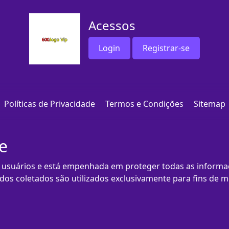
Acessos
Login
Registrar-se
Políticas de Privacidade
Termos e Condições
Sitemap
de
us usuários e está empenhada em proteger todas as informa
os coletados são utilizados exclusivamente para fins de m