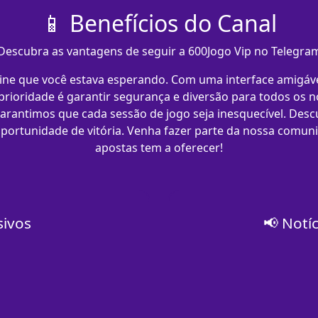
📱 Benefícios do Canal
Descubra as vantagens de seguir a 600Jogo Vip no Telegra
line que você estava esperando. Com uma interface amigáv
 prioridade é garantir segurança e diversão para todos os
, garantimos que cada sessão de jogo seja inesquecível. De
portunidade de vitória. Venha fazer parte da nossa comu
apostas tem a oferecer!
sivos
📢 Notí