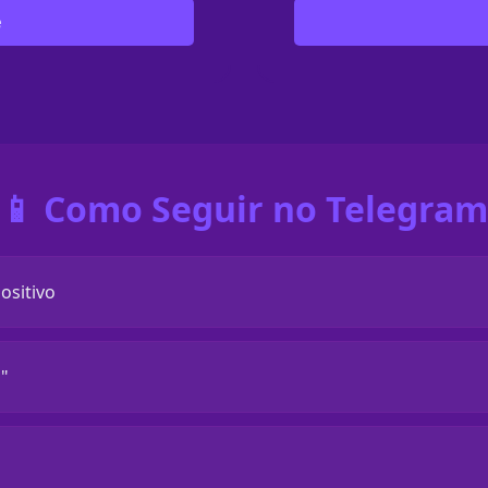
e
📱 Como Seguir no Telegram
ositivo
l"