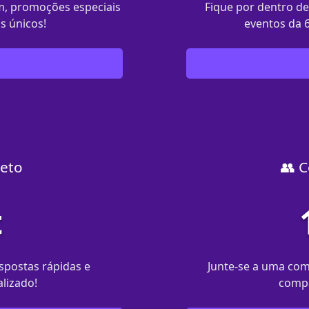
m, promoções especiais
Fique por dentro d
s únicos!
eventos da 
reto
👥 
t
espostas rápidas e
Junte-se a uma com
lizado!
compa