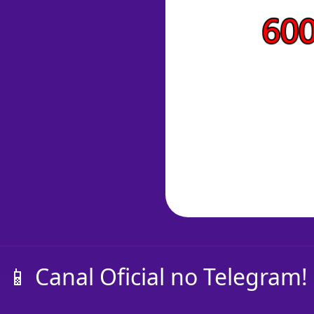
📱 Canal Oficial no Telegram!