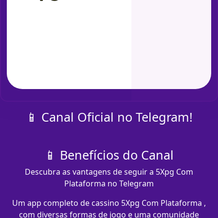
📱 Canal Oficial no Telegram!
📱 Benefícios do Canal
Descubra as vantagens de seguir a 5Xpg Com
Plataforma no Telegram
Um app completo de cassino 5Xpg Com Plataforma ,
com diversas formas de jogo e uma comunidade