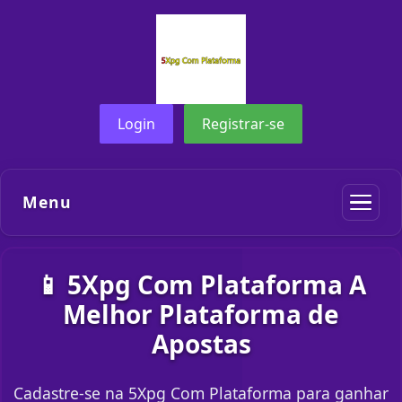
Login
Registrar-se
Menu
📱 5Xpg Com Plataforma A
Melhor Plataforma de
Apostas
Cadastre-se na 5Xpg Com Plataforma para ganhar