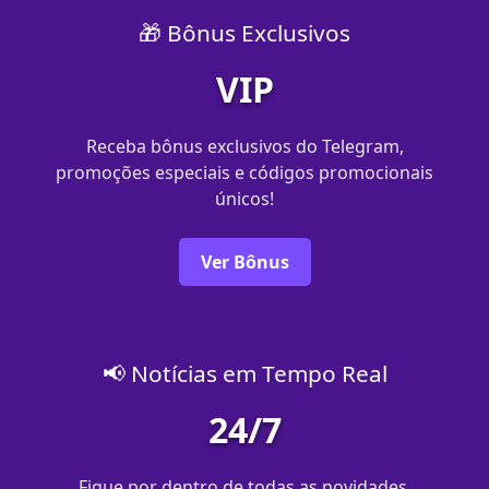
🎁 Bônus Exclusivos
VIP
Receba bônus exclusivos do Telegram,
promoções especiais e códigos promocionais
únicos!
Ver Bônus
📢 Notícias em Tempo Real
24/7
Fique por dentro de todas as novidades,