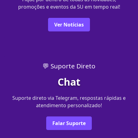
promoções e eventos da 5U em tempo real!
Ver Notícias
💬 Suporte Direto
Chat
Suporte direto via Telegram, respostas rápidas e
atendimento personalizado!
Falar Suporte