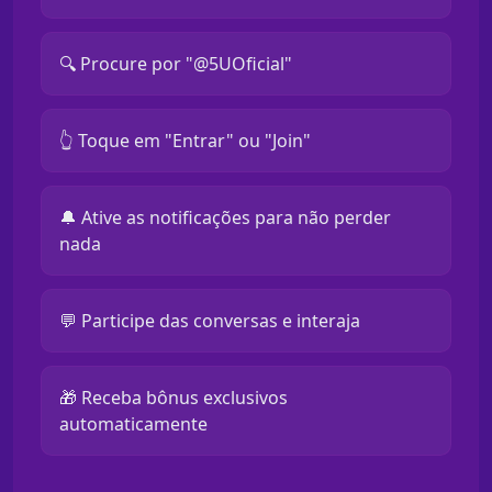
🔍 Procure por "@5UOficial"
👆 Toque em "Entrar" ou "Join"
🔔 Ative as notificações para não perder
nada
💬 Participe das conversas e interaja
🎁 Receba bônus exclusivos
automaticamente