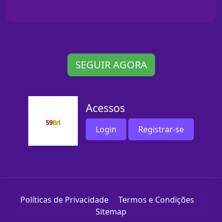
SEGUIR AGORA
Acessos
Login
Registrar-se
Políticas de Privacidade
Termos e Condições
Sitemap