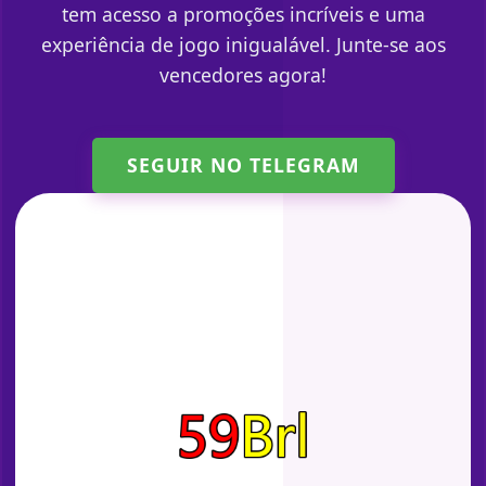
tem acesso a promoções incríveis e uma
experiência de jogo inigualável. Junte-se aos
vencedores agora!
SEGUIR NO TELEGRAM