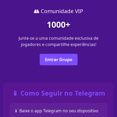
👥 Comunidade VIP
1000+
Junte-se a uma comunidade exclusiva de
jogadores e compartilhe experiências!
Entrar Grupo
📱 Como Seguir no Telegram
📱 Baixe o app Telegram no seu dispositivo