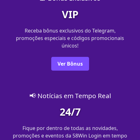
VIP
Receba bônus exclusivos do Telegram,
promoções especiais e códigos promocionais
únicos!
Ver Bônus
📢 Notícias em Tempo Real
24/7
Fique por dentro de todas as novidades,
promoções e eventos da 58Win Login em tempo