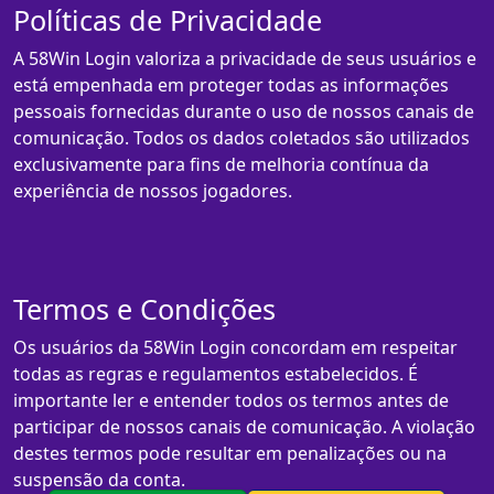
Políticas de Privacidade
A 58Win Login valoriza a privacidade de seus usuários e
está empenhada em proteger todas as informações
pessoais fornecidas durante o uso de nossos canais de
comunicação. Todos os dados coletados são utilizados
exclusivamente para fins de melhoria contínua da
experiência de nossos jogadores.
Termos e Condições
Os usuários da 58Win Login concordam em respeitar
todas as regras e regulamentos estabelecidos. É
importante ler e entender todos os termos antes de
participar de nossos canais de comunicação. A violação
destes termos pode resultar em penalizações ou na
suspensão da conta.