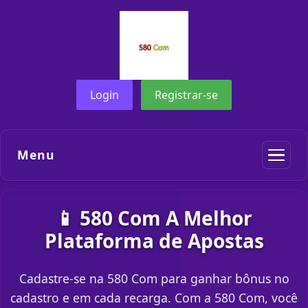
Login
Registrar-se
Menu
📱 580 Com A Melhor
Plataforma de Apostas
Cadastre-se na 580 Com para ganhar bônus no
cadastro e em cada recarga. Com a 580 Com, você