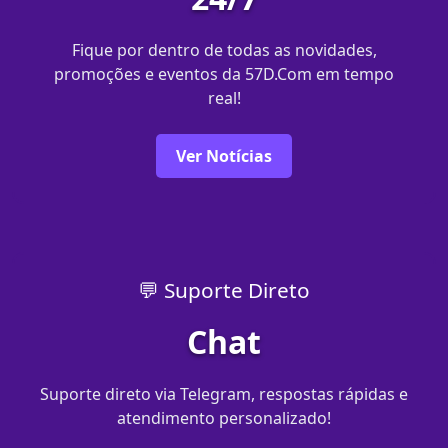
Fique por dentro de todas as novidades,
promoções e eventos da 57D.Com em tempo
real!
Ver Notícias
💬 Suporte Direto
Chat
Suporte direto via Telegram, respostas rápidas e
atendimento personalizado!