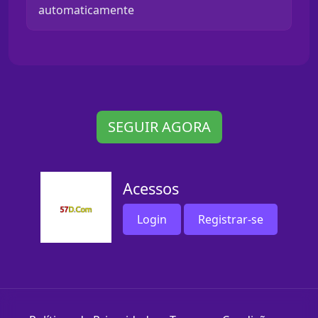
automaticamente
SEGUIR AGORA
Acessos
Login
Registrar-se