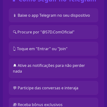
📱 Baixe o app Telegram no seu dispositivo
🔍 Procure por "@57D.ComOficial"
👆 Toque em "Entrar" ou "Join"
🔔 Ative as notificações para não perder
nada
💬 Participe das conversas e interaja
🎁 Receba bônus exclusivos