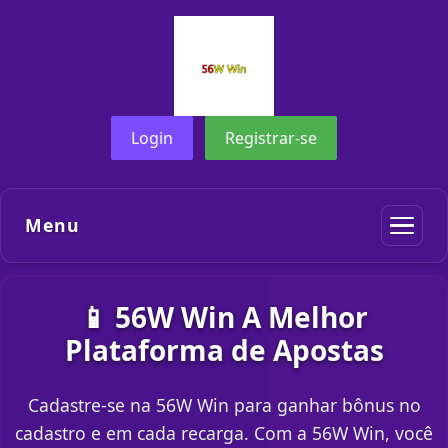
Login
Registrar-se
Menu
📱 56W Win A Melhor
Plataforma de Apostas
Cadastre-se na 56W Win para ganhar bônus no
cadastro e em cada recarga. Com a 56W Win, você