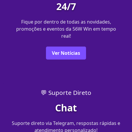
24/7
Fique por dentro de todas as novidades,
promoções e eventos da 56W Win em tempo
real!
Ver Notícias
💬 Suporte Direto
Chat
Suporte direto via Telegram, respostas rápidas e
atendimento personalizado!