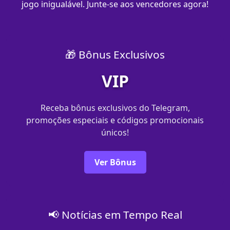
jogo inigualável. Junte-se aos vencedores agora!
🎁 Bônus Exclusivos
VIP
Receba bônus exclusivos do Telegram,
promoções especiais e códigos promocionais
únicos!
Ver Bônus
📢 Notícias em Tempo Real