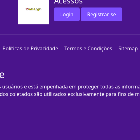
Acessos
Login
Registrar-se
Políticas de Privacidade
Termos e Condições
Sitemap
de
us usuários e está empenhada em proteger todas as inform
os coletados são utilizados exclusivamente para fins de m