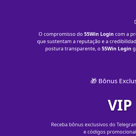
O compromisso do
55Win Login
com a pro
que sustentam a reputação e a credibilida
postura transparente, o
55Win Login
g
🎁 Bônus Exclu
VIP
Receba bônus exclusivos do Telegra
e códigos promocionai