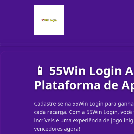
📱 55Win Login 
Plataforma de A
Cadastre-se na 55Win Login para ganha
cada recarga. Com a 55Win Login, você
incríveis e uma experiência de jogo inig
vencedores agora!