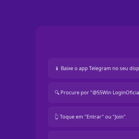
📱 Baixe o app Telegram no seu disp
🔍 Procure por "@55Win LoginOficia
👆 Toque em "Entrar" ou "Join"