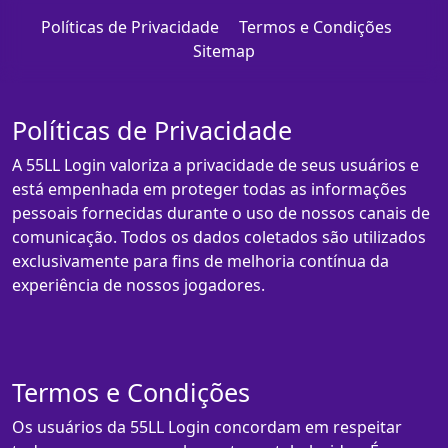
Políticas de Privacidade
Termos e Condições
Sitemap
Políticas de Privacidade
A 55LL Login valoriza a privacidade de seus usuários e
está empenhada em proteger todas as informações
pessoais fornecidas durante o uso de nossos canais de
comunicação. Todos os dados coletados são utilizados
exclusivamente para fins de melhoria contínua da
experiência de nossos jogadores.
Termos e Condições
Os usuários da 55LL Login concordam em respeitar