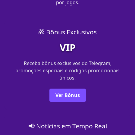
por jogos.
🎁 Bônus Exclusivos
VIP
Receba bônus exclusivos do Telegram,
promoções especiais e códigos promocionais
únicos!
Ver Bônus
📢 Notícias em Tempo Real