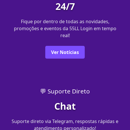
24/7
Fique por dentro de todas as novidades,
promoções e eventos da 55LL Login em tempo
real!
Ver Notícias
💬 Suporte Direto
Chat
Suporte direto via Telegram, respostas rápidas e
atendimento personalizado!