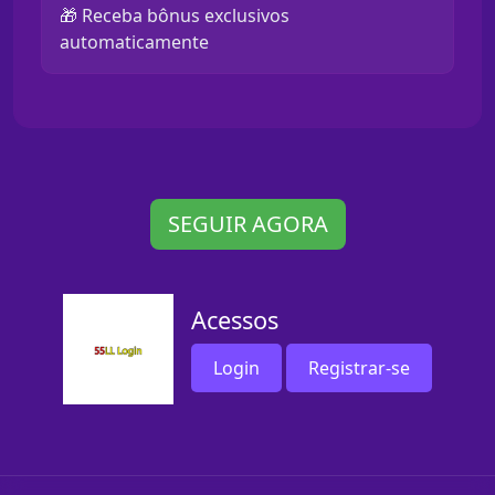
🎁 Receba bônus exclusivos
automaticamente
SEGUIR AGORA
Acessos
Login
Registrar-se