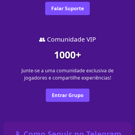
Falar Suporte
👥 Comunidade VIP
1000+
Junte-se a uma comunidade exclusiva de
jogadores e compartilhe experiências!
Entrar Grupo
📱 Como Seguir no Telegram