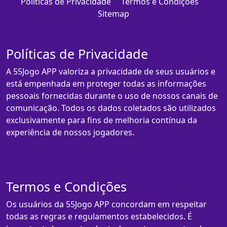
Políticas de Privacidade
Termos e Condições
Sitemap
Políticas de Privacidade
A 55Jogo APP valoriza a privacidade de seus usuários e
está empenhada em proteger todas as informações
pessoais fornecidas durante o uso de nossos canais de
comunicação. Todos os dados coletados são utilizados
exclusivamente para fins de melhoria contínua da
experiência de nossos jogadores.
Termos e Condições
Os usuários da 55Jogo APP concordam em respeitar
todas as regras e regulamentos estabelecidos. É