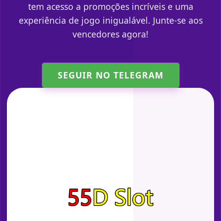
tem acesso a promoções incríveis e uma
experiência de jogo inigualável. Junte-se aos
vencedores agora!
SEGUIR NO TELEGRAM