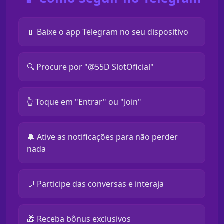
📱 Baixe o app Telegram no seu dispositivo
🔍 Procure por "@55D SlotOficial"
👆 Toque em "Entrar" ou "Join"
🔔 Ative as notificações para não perder
nada
💬 Participe das conversas e interaja
🎁 Receba bônus exclusivos