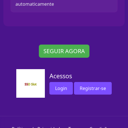
automaticamente
SEGUIR AGORA
Acessos
Login
Registrar-se