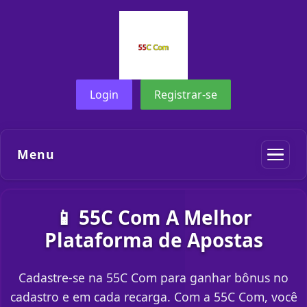
Login
Registrar-se
Menu
📱 55C Com A Melhor
Plataforma de Apostas
Cadastre-se na 55C Com para ganhar bônus no
cadastro e em cada recarga. Com a 55C Com, você