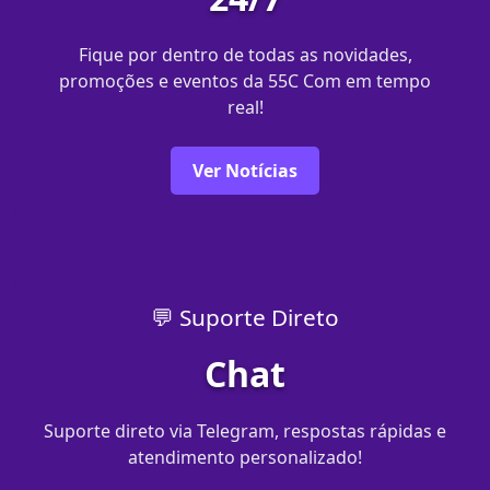
Fique por dentro de todas as novidades,
promoções e eventos da 55C Com em tempo
real!
Ver Notícias
💬 Suporte Direto
Chat
Suporte direto via Telegram, respostas rápidas e
atendimento personalizado!