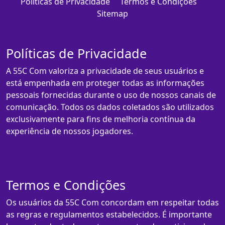
Políticas de Privacidade
Termos e Condições
Sitemap
Políticas de Privacidade
A 55C Com valoriza a privacidade de seus usuários e
está empenhada em proteger todas as informações
pessoais fornecidas durante o uso de nossos canais de
comunicação. Todos os dados coletados são utilizados
exclusivamente para fins de melhoria contínua da
experiência de nossos jogadores.
Termos e Condições
Os usuários da 55C Com concordam em respeitar todas
as regras e regulamentos estabelecidos. É importante