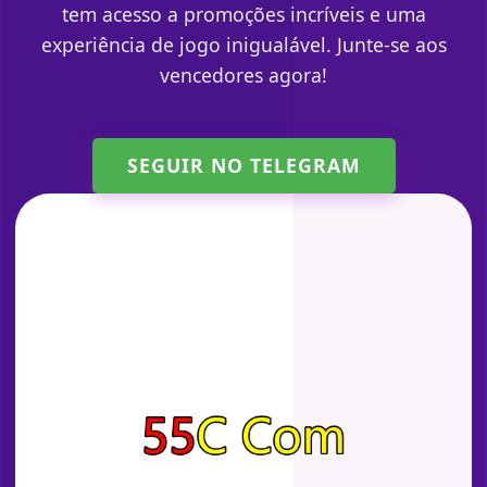
tem acesso a promoções incríveis e uma
experiência de jogo inigualável. Junte-se aos
vencedores agora!
SEGUIR NO TELEGRAM