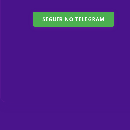
SEGUIR NO TELEGRAM