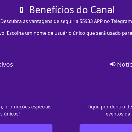
📱 Benefícios do Canal
Descubra as vantagens de seguir a 55933 APP no Telegram
vo: Escolha um nome de usuário único que será usado para
sivos
📢 Notí
m, promoções especiais
Fique por dentro d
s únicos!
eventos da