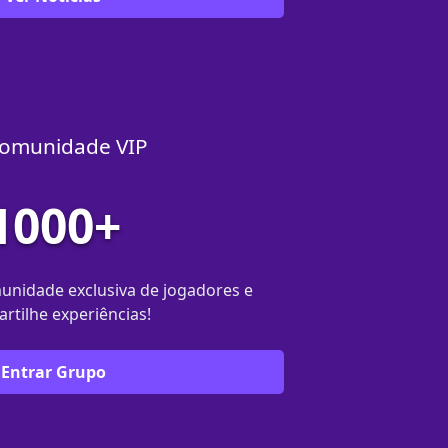
Comunidade VIP
1000+
unidade exclusiva de jogadores e
rtilhe experiências!
Entrar Grupo