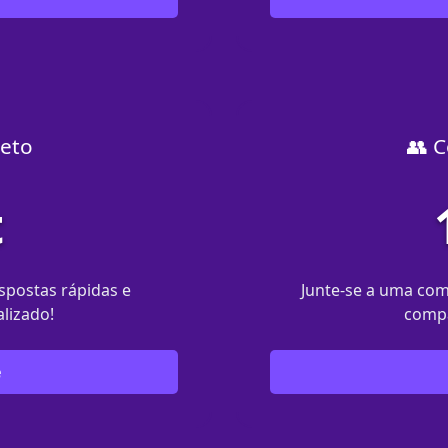
reto
👥 
t
espostas rápidas e
Junte-se a uma com
lizado!
compa
e