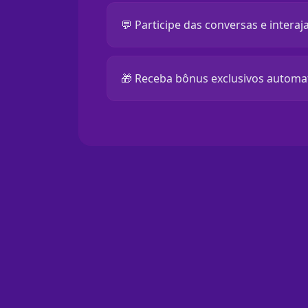
💬 Participe das conversas e interaj
🎁 Receba bônus exclusivos autom