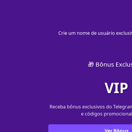
Crie um nome de usuário exclusi
🎁 Bônus Exclu
VIP
Receba bônus exclusivos do Telegra
e códigos promocionai
Ver Bônus