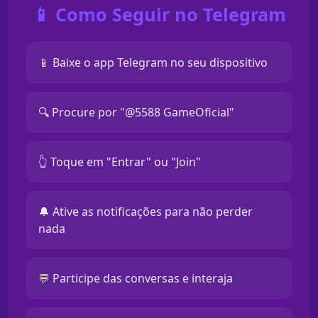
📱 Como Seguir no Telegram
📱 Baixe o app Telegram no seu dispositivo
🔍 Procure por "@5588 GameOficial"
👆 Toque em "Entrar" ou "Join"
🔔 Ative as notificações para não perder
nada
💬 Participe das conversas e interaja