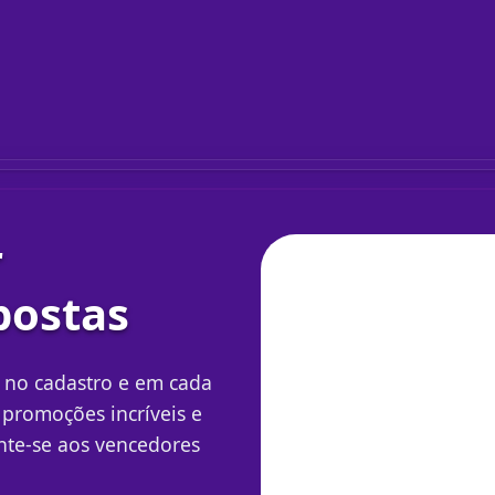
r
postas
 no cadastro e em cada
 promoções incríveis e
unte-se aos vencedores