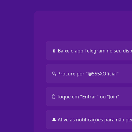
📱 Baixe o app Telegram no seu disp
🔍 Procure por "@555XOficial"
👆 Toque em "Entrar" ou "Join"
🔔 Ative as notificações para não p