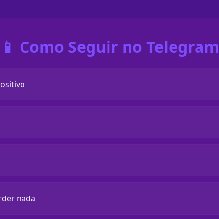
📱 Como Seguir no Telegram
ositivo
erder nada