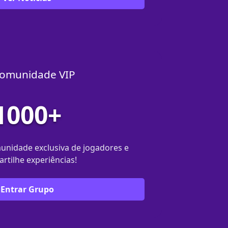
Comunidade VIP
1000+
unidade exclusiva de jogadores e
rtilhe experiências!
Entrar Grupo