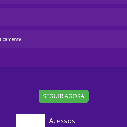
a
aticamente
SEGUIR AGORA
Acessos