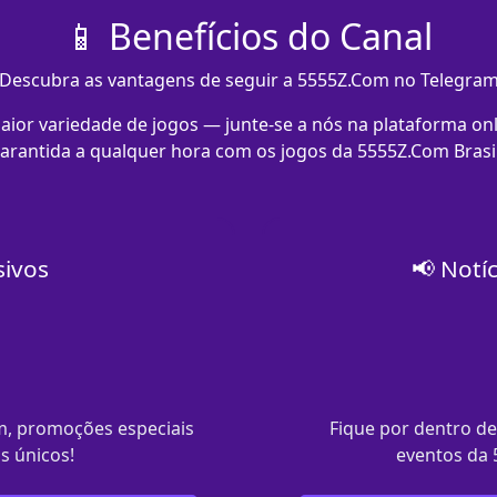
📱 Benefícios do Canal
Descubra as vantagens de seguir a 5555Z.Com no Telegra
aior variedade de jogos — junte-se a nós na plataforma on
arantida a qualquer hora com os jogos da 5555Z.Com Brasil
sivos
📢 Notí
m, promoções especiais
Fique por dentro d
s únicos!
eventos da 