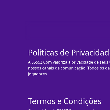
Políticas de Privacida
A 5555Z.Com valoriza a privacidade de seu
nossos canais de comunicação. Todos os dad
jogadores.
Termos e Condições