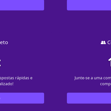
reto
👥 
t
espostas rápidas e
Junte-se a uma com
lizado!
compa
e