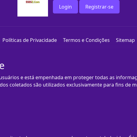
Login
Registrar-se
Políticas de Privacidade
Termos e Condições
Sitemap
de
s usuários e está empenhada em proteger todas as informaç
os coletados são utilizados exclusivamente para fins de m