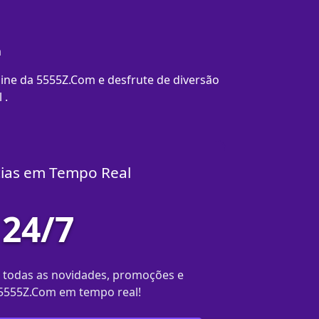
m
line da 5555Z.Com e desfrute de diversão
 .
cias em Tempo Real
24/7
e todas as novidades, promoções e
5555Z.Com em tempo real!