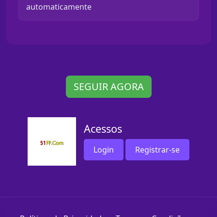
automaticamente
SEGUIR AGORA
Acessos
Login
Registrar-se