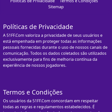
Políticas de Privacidade
Termos e Condições
Sitemap
Políticas de Privacidade
A 51FF.Com valoriza a privacidade de seus usuários e
está empenhada em proteger todas as informações
pessoais fornecidas durante o uso de nossos canais de
comunicação. Todos os dados coletados são utilizados
exclusivamente para fins de melhoria contínua da
experiência de nossos jogadores.
Termos e Condições
Os usuários da 51FF.Com concordam em respeitar
todas as regras e regulamentos estabelecidos. É