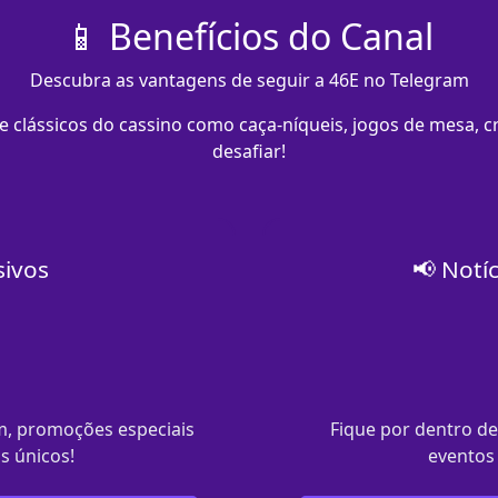
📱 Benefícios do Canal
Descubra as vantagens de seguir a 46E no Telegram
e clássicos do cassino como caça-níqueis, jogos de mesa, c
desafiar!
sivos
📢 Notí
m, promoções especiais
Fique por dentro d
s únicos!
eventos