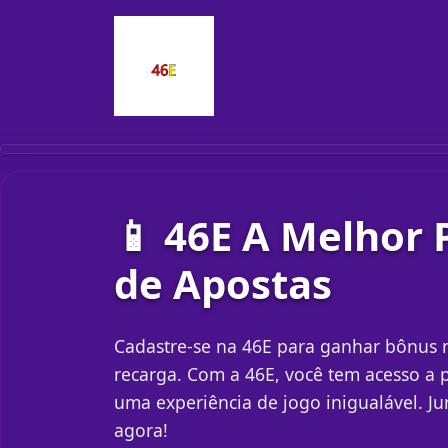
📱 46E A Melhor 
de Apostas
Cadastre-se na 46E para ganhar bônus 
recarga. Com a 46E, você tem acesso a 
uma experiência de jogo inigualável. J
agora!