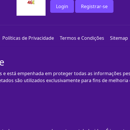
Login
Registrar-se
Políticas de Privacidade
Termos e Condições
Sitemap
de
ios e está empenhada em proteger todas as informações pe
tados são utilizados exclusivamente para fins de melhoria