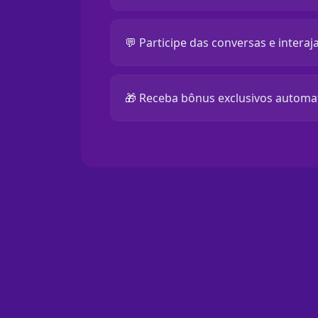
💬 Participe das conversas e interaj
🎁 Receba bônus exclusivos autom