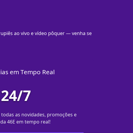
rupiês ao vivo e vídeo pôquer — venha se
cias em Tempo Real
24/7
e todas as novidades, promoções e
 da 46E em tempo real!