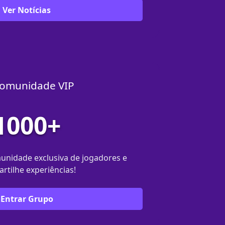
Ver Notícias
Comunidade VIP
1000+
unidade exclusiva de jogadores e
rtilhe experiências!
Entrar Grupo