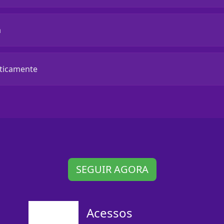
a
aticamente
SEGUIR AGORA
Acessos