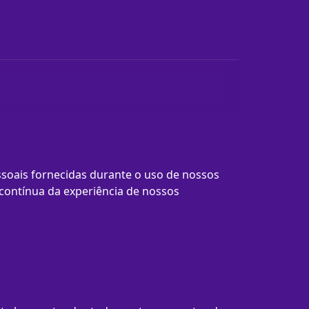
ssoais fornecidas durante o uso de nossos
 contínua da experiência de nossos