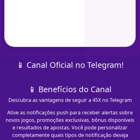
📱 Canal Oficial no Telegram!
📱 Benefícios do Canal
Descubra as vantagens de seguir a 45X no Telegram
Ative as notificações push para receber alertas sobre
novos jogos, promoções exclusivas, bônus disponíveis
e resultados de apostas. Você pode personalizar
completamente quais tipos de notificação deseja