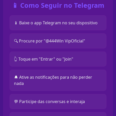
📱 Como Seguir no Telegram
📱 Baixe o app Telegram no seu dispositivo
🔍 Procure por "@444Win VipOficial"
👆 Toque em "Entrar" ou "Join"
🔔 Ative as notificações para não perder
nada
💬 Participe das conversas e interaja