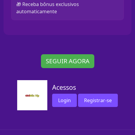
🎁 Receba bônus exclusivos
automaticamente
SEGUIR AGORA
Acessos
Login
Registrar-se