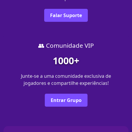
Falar Suporte
👥 Comunidade VIP
1000+
Junte-se a uma comunidade exclusiva de
jogadores e compartilhe experiências!
Entrar Grupo