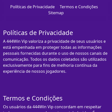
Políticas de Privacidade
Termos e Condições
Sitemap
Políticas de Privacidade
A 444Win Vip valoriza a privacidade de seus usuários e
está empenhada em proteger todas as informações
pessoais fornecidas durante o uso de nossos canais de
comunicação. Todos os dados coletados são utilizados
exclusivamente para fins de melhoria contínua da
experiência de nossos jogadores.
Termos e Condições
Os usuários da 444Win Vip concordam em respeitar