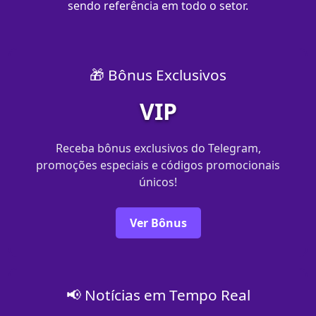
sendo referência em todo o setor.
🎁 Bônus Exclusivos
VIP
Receba bônus exclusivos do Telegram,
promoções especiais e códigos promocionais
únicos!
Ver Bônus
📢 Notícias em Tempo Real