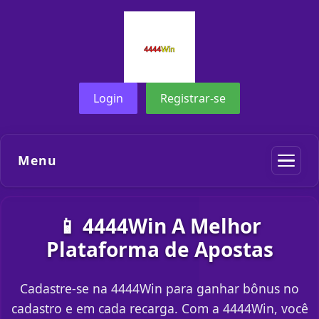
Login
Registrar-se
Menu
📱 4444Win A Melhor
Plataforma de Apostas
Cadastre-se na 4444Win para ganhar bônus no
cadastro e em cada recarga. Com a 4444Win, você