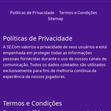
Políticas de Privacidade
Termos e Condições
Sitemap
Políticas de Privacidade
A 3Z.Com valoriza a privacidade de seus usuários e está
empenhada em proteger todas as informações
pessoais fornecidas durante o uso de nossos canais de
comunicação. Todos os dados coletados são utilizados
exclusivamente para fins de melhoria contínua da
experiência de nossos jogadores.
Termos e Condições