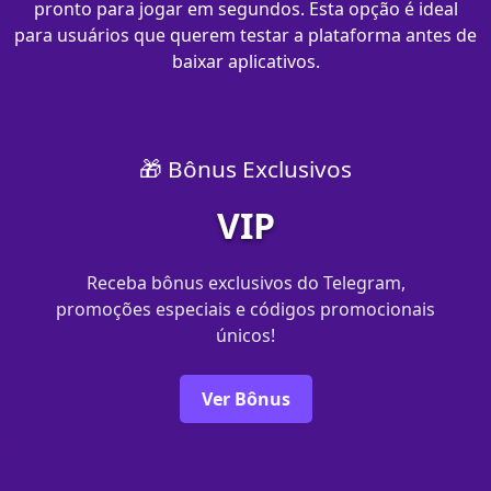
pronto para jogar em segundos. Esta opção é ideal
para usuários que querem testar a plataforma antes de
baixar aplicativos.
🎁 Bônus Exclusivos
VIP
Receba bônus exclusivos do Telegram,
promoções especiais e códigos promocionais
únicos!
Ver Bônus