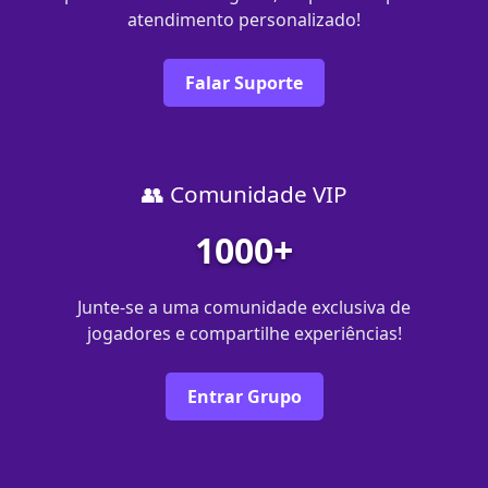
atendimento personalizado!
Falar Suporte
👥 Comunidade VIP
1000+
Junte-se a uma comunidade exclusiva de
jogadores e compartilhe experiências!
Entrar Grupo