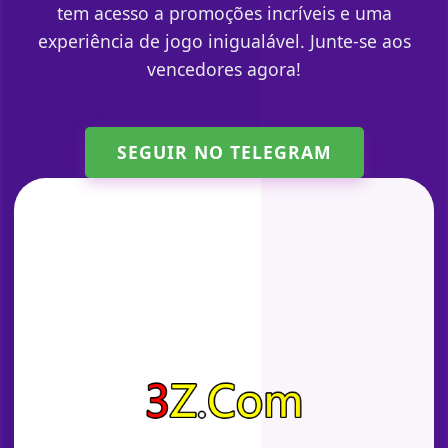
tem acesso a promoções incríveis e uma
experiência de jogo inigualável. Junte-se aos
vencedores agora!
SEGUIR NO TELEGRAM